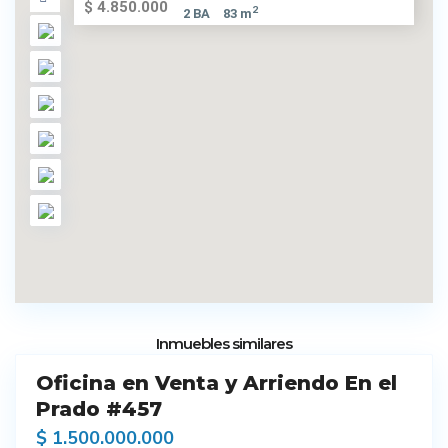
$ 4.850.000
2
2 BA
83 m
20
Inmuebles similares
Oficina en Venta y Arriendo En el
endo
Prado #457
$ 1.500.000.000