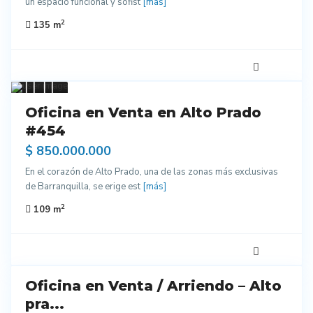
un espacio funcional y sofist
[más]
2
135 m
7
Venta
Oficina en Venta en Alto Prado
Excelentes
#454
Acabados
$ 850.000.000
En el corazón de Alto Prado, una de las zonas más exclusivas
de Barranquilla, se erige est
[más]
2
109 m
5
Oficina en Venta / Arriendo – Alto
do
entes
pra...