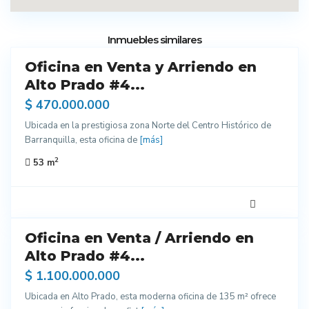
6
Inmuebles similares
Oficina en Venta y Arriendo en
do
entes
Alto Prado #4...
ados
$ 470.000.000
Ubicada en la prestigiosa zona Norte del Centro Histórico de
Barranquilla, esta oficina de
[más]
2
53 m
7
Oficina en Venta / Arriendo en
do
entes
Alto Prado #4...
ados
$ 1.100.000.000
Ubicada en Alto Prado, esta moderna oficina de 135 m² ofrece