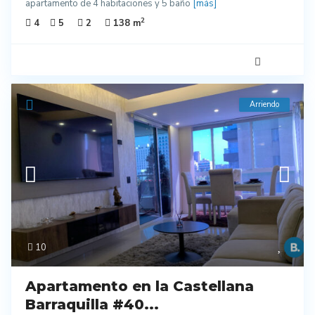
apartamento de 4 habitaciones y 5 baño
[más]
2
4
5
2
138 m
Arriendo
10
Apartamento en la Castellana
Barraquilla #40...