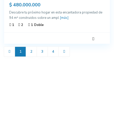
$ 480.000.000
Descubre tu próximo hogar en esta encantadora propiedad de
94 m² construidos sobre un ampl
[más]
1
2
1 Doble
1
2
3
4