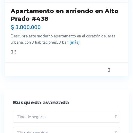
Apartamento en arriendo en Alto
do
entes
Prado #438
ados
$ 3.800.000
ra
Descubre este moderno apartamento en el corazón del área
enar
urbana, con 3 habitaciones, 3 bañ
[más]
3
Busqueda avanzada
Tipo de negocio