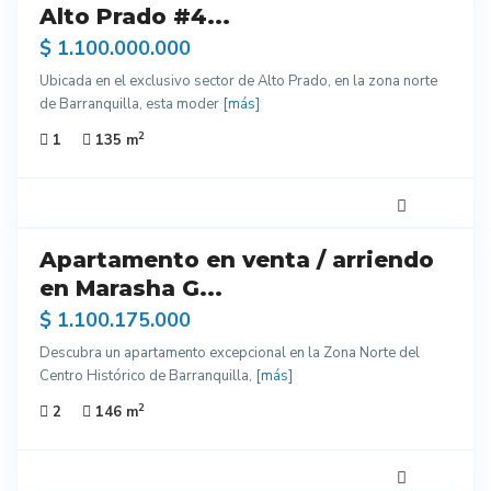
entes
Alto Prado #4...
ados
$ 1.100.000.000
Ubicada en el exclusivo sector de Alto Prado, en la zona norte
de Barranquilla, esta moder
[más]
2
1
135 m
7
Apartamento en venta / arriendo
ndo
vo
en Marasha G...
$ 1.100.175.000
ra
enar
Descubra un apartamento excepcional en la Zona Norte del
Centro Histórico de Barranquilla,
[más]
2
2
146 m
6