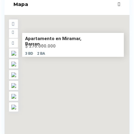
Mapa
Apartamento en Miramar,
Barran...
$ 270.000.000
3 BD
2 BA