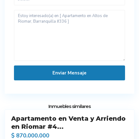
12
Inmuebles similares
Apartamento en Venta y Arriendo
endo
en Riomar #4...
$ 870.000.000