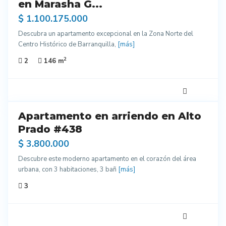
vo
en Marasha G...
$ 1.100.175.000
ra
enar
Descubra un apartamento excepcional en la Zona Norte del
Centro Histórico de Barranquilla,
[más]
2
2
146 m
6
Apartamento en arriendo en Alto
do
entes
Prado #438
ados
$ 3.800.000
ra
Descubre este moderno apartamento en el corazón del área
enar
urbana, con 3 habitaciones, 3 bañ
[más]
3