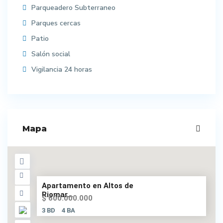
Parqueadero Subterraneo
Parques cercas
Patio
Salón social
Vigilancia 24 horas
Mapa
Apartamento en Altos de
Riomar...
$ 600.000.000
3 BD
4 BA