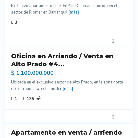
Exclusivo apartamento en el Edificio Chateau, ubicado en el
sector de Riomar en Barranquil
[más]
3
5
Oficina en Arriendo / Venta en
do
entes
Alto Prado #4...
ados
$ 1.100.000.000
Ubicada en el exclusivo sector de Alto Prado, en la zona norte
de Barranquilla, esta moder
[más]
2
1
135 m
7
Apartamento en venta / arriendo
ndo