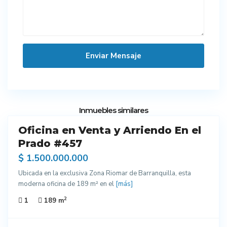
20
Inmuebles similares
Oficina en Venta y Arriendo En el
endo
Prado #457
$ 1.500.000.000
Ubicada en la exclusiva Zona Riomar de Barranquilla, esta
moderna oficina de 189 m² en el
[más]
2
1
189 m
6