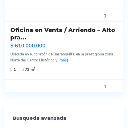
5
Oficina en Venta / Arriendo – Alto
do
entes
pra...
ados
$ 610.000.000
Ubicada en el corazón de Barranquilla, en la prestigiosa zona
Norte del Centro Histórico y
[más]
2
1
73 m
Busqueda avanzada