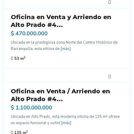
Oficina en Venta y Arriendo en
do
entes
Alto Prado #4...
ados
$ 470.000.000
Ubicada en la prestigiosa zona Norte del Centro Histórico de
Barranquilla, esta oficina de
[más]
2
53 m
7
Oficina en Venta / Arriendo en
do
entes
Alto Prado #4...
ados
$ 1.100.000.000
Ubicada en Alto Prado, esta moderna oficina de 135 m² ofrece
un espacio funcional y sofist
[más]
2
135 m