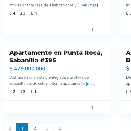
impresionante casa de 4 habitaciones y 3 bañ
[más]
m²
4
3
4
19
13
Apartamento en Punta Roca,
A
Venta
ntes
Sabanilla #395
Excelentes
B
dos
Acabados
$ 479.000.000
$
Disfruta de una vista privilegiada a la playa de
De
Sabanilla desde este moderno apartamento
[más]
ap
2
2
1
1
2
3