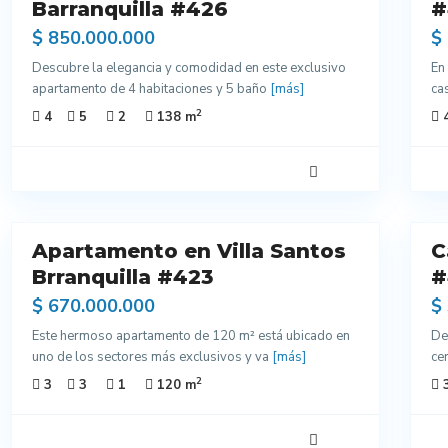
ntes
Barranquilla #426
Excelentes
#
dos
Acabados
$ 850.000.000
$
Descubre la elegancia y comodidad en este exclusivo
En
apartamento de 4 habitaciones y 5 baño
[más]
ca
a
2
4
5
2
138 m
nar
8
11
Apartamento en Villa Santos
C
Venta
ntes
Brranquilla #423
Excelentes
#
dos
Acabados
$ 670.000.000
$
Este hermoso apartamento de 120 m² está ubicado en
De
uno de los sectores más exclusivos y va
[más]
ce
2
3
3
1
120 m