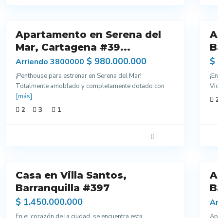
16
10
Apartamento en Serena del
A
nta
Venta
Mar, Cartagena #39...
B
$ 980.000.000
$
Arriendo 3800000
¡Penthouse para estrenar en Serena del Mar!
¡E
Totalmente amoblado y completamente dotado con
Vi
[más]
2
3
1
19
7
Casa en Villa Santos,
A
Arriendo
ntes
Barranquilla #397
Excelentes
B
dos
Acabados
$ 1.450.000.000
Ar
En el corazón de la ciudad, se encuentra esta
Ap