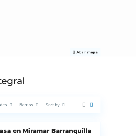
Abrir mapa
tegral
ades
Barrios
Sort by
asa en Miramar Barranquilla