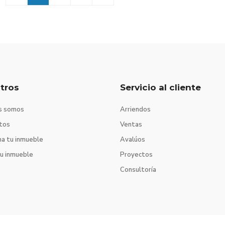
tros
Servicio al cliente
s somos
Arriendos
tos
Ventas
na tu inmueble
Avalúos
tu inmueble
Proyectos
Consultoría