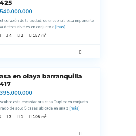
425
 540.000.000
 el corazón de la ciudad, se encuentra esta imponente
sa de tres niveles en conjunto c
[más]
2
4
4
2
157 m
asa en olaya barranquilla
417
 395.000.000
scubre esta encantadora casa Duplex en conjunto
rrado de solo 5 casas ubicada en una z
[más]
2
3
3
1
105 m