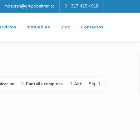
317 428 4918
mbeltran@grupobeltran.co
ervicios
Inmuebles
Blog
Contactos
bicación
Pantalla completa
Ant
Sig