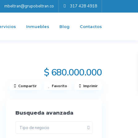
317 428 4918
mbeltran@grupobeltran.co
ervicios
Inmuebles
Blog
Contactos
$ 680.000.000
Compartir
Favorito
Imprimir
Busqueda avanzada
Tipo de negocio