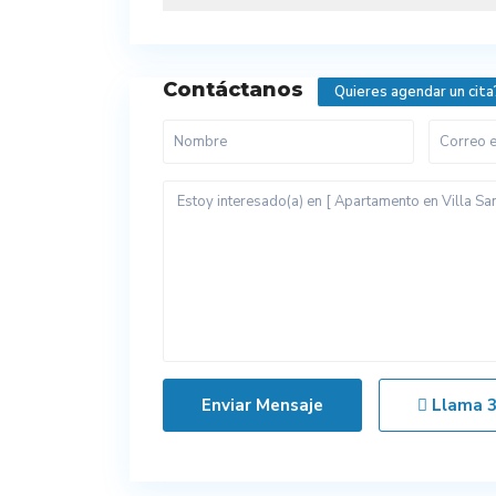
Contáctanos
Quieres agendar un cita
Llama