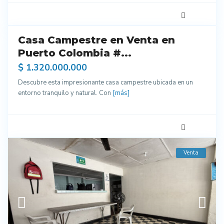
18
Casa Campestre en Venta en
entes
Puerto Colombia #...
ados
$ 1.320.000.000
ra
Descubre esta impresionante casa campestre ubicada en un
enar
entorno tranquilo y natural. Con
[más]
Venta