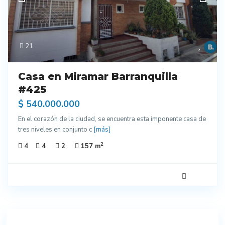
21
Casa en Miramar Barranquilla
#425
$ 540.000.000
En el corazón de la ciudad, se encuentra esta imponente casa de
tres niveles en conjunto c
[más]
2
4
4
2
157 m