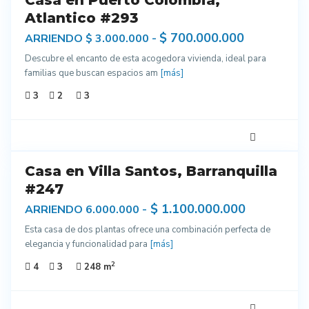
Casa en Puerto Colombia,
enta
Atlantico #293
$ 700.000.000
ARRIENDO $ 3.000.000 -
Descubre el encanto de esta acogedora vivienda, ideal para
familias que buscan espacios am
[más]
3
2
3
19
Casa en Villa Santos, Barranquilla
enta
#247
$ 1.100.000.000
ARRIENDO 6.000.000 -
Esta casa de dos plantas ofrece una combinación perfecta de
elegancia y funcionalidad para
[más]
2
4
3
248 m