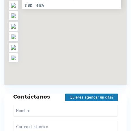
3 BD
4 BA
Contáctanos
Quieres agendar un cita?