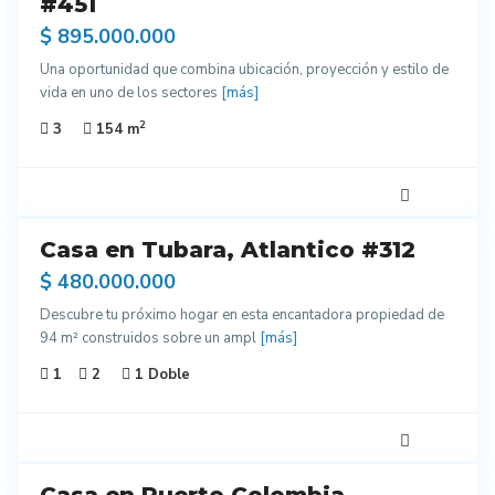
#451
ados
$ 895.000.000
ra
Una oportunidad que combina ubicación, proyección y estilo de
enar
vida en uno de los sectores
[más]
2
3
154 m
11
Casa en Tubara, Atlantico #312
enta
$ 480.000.000
Descubre tu próximo hogar en esta encantadora propiedad de
94 m² construidos sobre un ampl
[más]
1
2
1 Doble
13