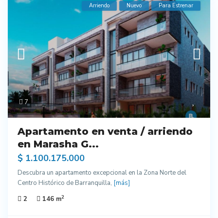
Arriendo
Nuevo
Para Estrenar
7
Apartamento en venta / arriendo
en Marasha G...
$ 1.100.175.000
Descubra un apartamento excepcional en la Zona Norte del
Centro Histórico de Barranquilla,
[más]
2
2
146 m