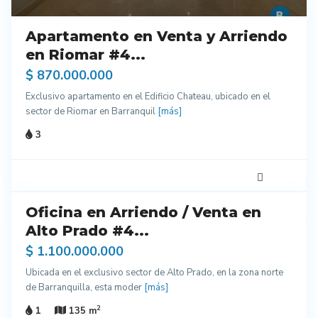
Apartamento en Venta y Arriendo
en Riomar #4...
$ 870.000.000
Exclusivo apartamento en el Edificio Chateau, ubicado en el
sector de Riomar en Barranquil
[más]
3
5
Oficina en Arriendo / Venta en
do
entes
Alto Prado #4...
ados
$ 1.100.000.000
Ubicada en el exclusivo sector de Alto Prado, en la zona norte
de Barranquilla, esta moder
[más]
2
1
135 m