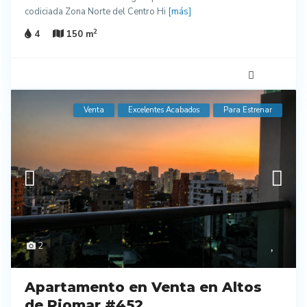
codiciada Zona Norte del Centro Hi
[más]
2
4
150 m
Venta
Excelentes Acabados
Para Estrenar
2
Apartamento en Venta en Altos
de Riomar #452