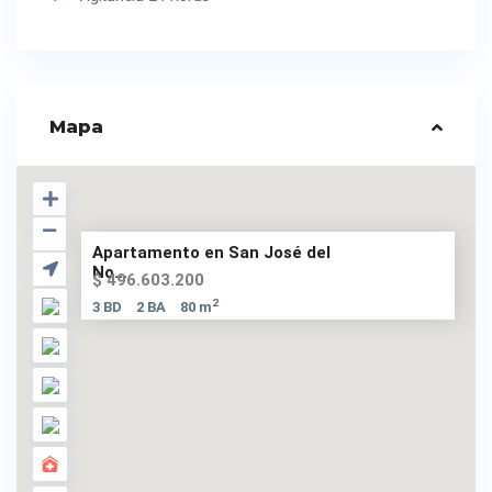
Mapa
Apartamento en San José del
No...
$ 496.603.200
2
3 BD
2 BA
80 m