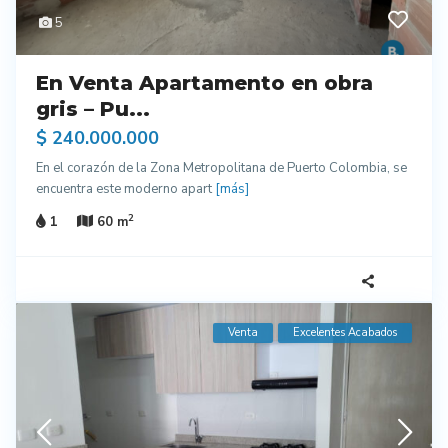
5
En Venta Apartamento en obra
gris – Pu...
$ 240.000.000
En el corazón de la Zona Metropolitana de Puerto Colombia, se
encuentra este moderno apart
[más]
2
1
60 m
Venta
Excelentes Acabados