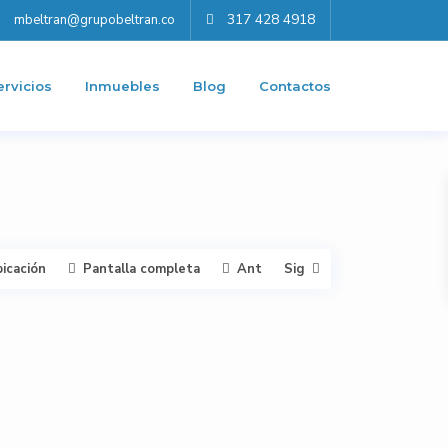
317 428 4918
mbeltran@grupobeltran.co
ervicios
Inmuebles
Blog
Contactos
bicación
Pantalla completa
Ant
Sig