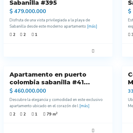
ntes
Sabanilla #395
Excelentes
S
dos
Acabados
$ 479.000.000
$
Disfruta de una vista privilegiada a la playa de
Es
Sabanilla desde este moderno apartamento
[más]
ex
2
2
1
9
7
Apartamento en puerto
C
endo
Arriendo
colombia sabanilla #41...
Excelentes
M
Acabados
$ 460.000.000
3
Para
Descubre la elegancia y comodidad en este exclusivo
Ub
Estrenar
apartamento ubicado en el corazón de l
[más]
Med
2
2
2
1
79 m