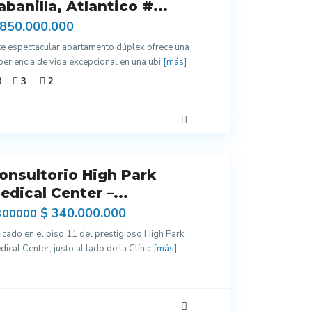
abanilla, Atlantico #...
 850.000.000
te espectacular apartamento dúplex ofrece una
periencia de vida excepcional en una ubi
[más]
3
3
2
onsultorio High Park
edical Center –...
$ 340.000.000
300000
icado en el piso 11 del prestigioso High Park
ical Center, justo al lado de la Clínic
[más]