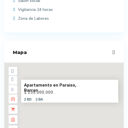
Salón social
Vigilancia 24 horas
Zona de Labores
Mapa
Apartamento en Paraiso,
Barran...
$ 235.000.000
2 BD
2 BA