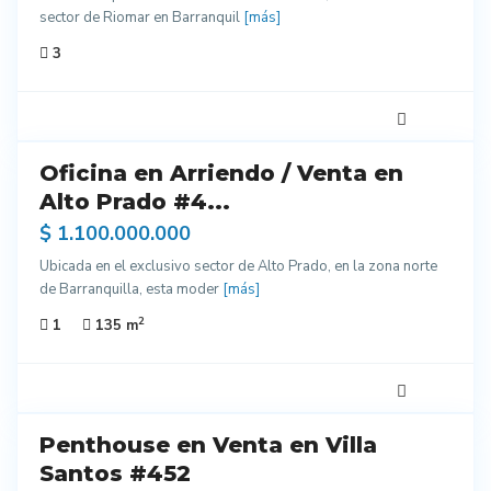
sector de Riomar en Barranquil
[más]
3
5
Oficina en Arriendo / Venta en
do
entes
Alto Prado #4...
ados
$ 1.100.000.000
Ubicada en el exclusivo sector de Alto Prado, en la zona norte
de Barranquilla, esta moder
[más]
2
1
135 m
11
Penthouse en Venta en Villa
entes
Santos #452
ados