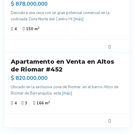
$ 878.000.000
Descubra una casa con un gran potencial comercial en la
codiciada Zona Norte del Centro Hi
[más]
2
4
150 m
2
Apartamento en Venta en Altos
entes
de Riomar #452
ados
$ 820.000.000
ra
Ubicado en la exclusiva zona de Riomar, en el barrio Altos de
enar
Riomar de Barranquilla, este
[más]
2
4
3
166 m