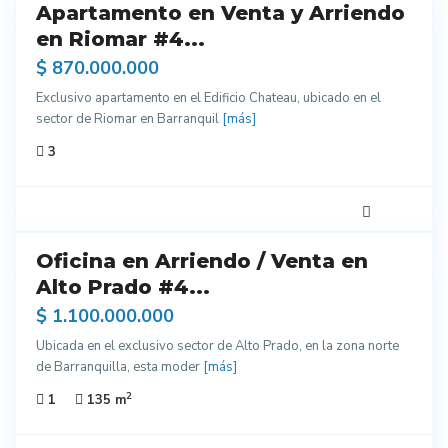
Apartamento en Venta y Arriendo
endo
en Riomar #4...
$ 870.000.000
Exclusivo apartamento en el Edificio Chateau, ubicado en el
sector de Riomar en Barranquil
[más]
3
5
Oficina en Arriendo / Venta en
do
entes
Alto Prado #4...
ados
$ 1.100.000.000
Ubicada en el exclusivo sector de Alto Prado, en la zona norte
de Barranquilla, esta moder
[más]
2
1
135 m