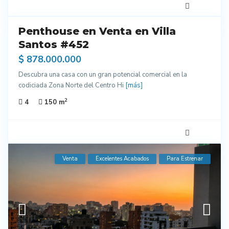
11
Penthouse en Venta en Villa
entes
Santos #452
ados
$ 878.000.000
Descubra una casa con un gran potencial comercial en la
codiciada Zona Norte del Centro Hi
[más]
2
4
150 m
Venta
Excelentes Acabados
Para Estrenar