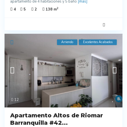
apartamento de 4 habitaciones y 5 baño
[más]
2
4
5
2
138 m
Arriendo
Excelentes Acabados
12
Apartamento Altos de Riomar
Barranquilla #42...