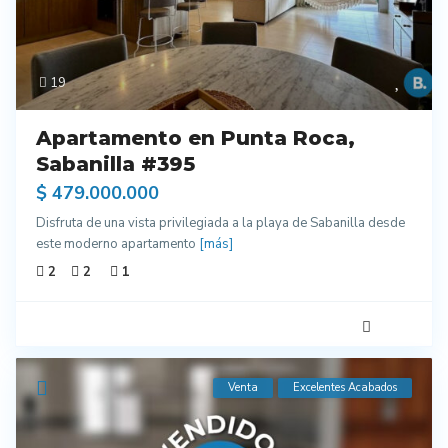
19
Apartamento en Punta Roca,
Sabanilla #395
$ 479.000.000
Disfruta de una vista privilegiada a la playa de Sabanilla desde
este moderno apartamento
[más]
2
2
1
Venta
Excelentes Acabados