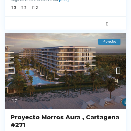
3
2
2
Proyectos
7
Proyecto Morros Aura , Cartagena
#271