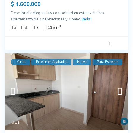
$ 4.600.000
Descubre la elegancia y comodidad en este exclusivo
apartamento de 3 habitaciones y 3 baño
[más]
2
3
3
2
115 m
Venta
Excelentes Acabados
Nuevo
Para Estrenar
11