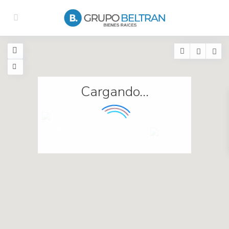
Cargando...
20
5