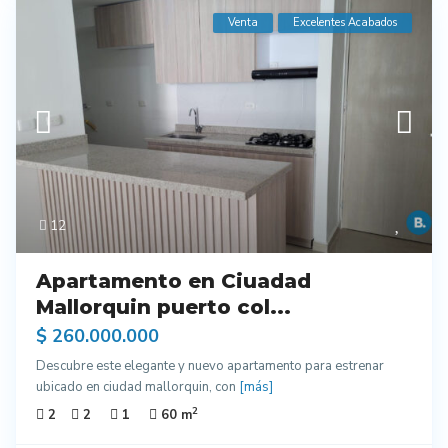
Venta
Excelentes Acabados
12
Apartamento en Ciuadad
Mallorquin puerto col...
$ 260.000.000
Descubre este elegante y nuevo apartamento para estrenar
ubicado en ciudad mallorquin, con
[más]
2
2
2
1
60 m