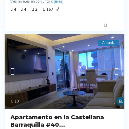
tres niveles en conjunto c
[más]
2
4
4
2
157 m
Arriendo
10
Apartamento en la Castellana
Barraquilla #40...