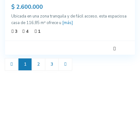
$ 2.600.000
Ubicada en una zona tranquila y de fácil acceso, esta espaciosa
casa de 116,85 m² ofrece u
[más]
3
4
1
1
2
3