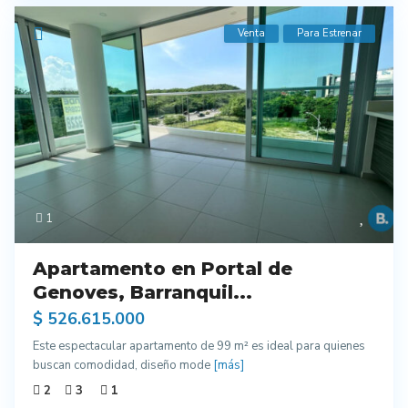
Venta
Para Estrenar
1
Apartamento en Portal de
Genoves, Barranquil...
$ 526.615.000
Este espectacular apartamento de 99 m² es ideal para quienes
buscan comodidad, diseño mode
[más]
2
3
1