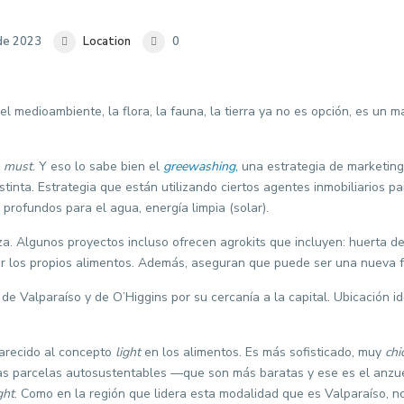
 de 2023
Location
0
el medioambiente, la flora, la fauna, la tierra ya no es opción, es un 
n
must
. Y eso lo sabe bien el
greewashing
,
una estrategia de marketing
tinta. Estrategia que están utilizando ciertos agentes inmobiliarios p
 profundos para el agua, energía limpia (solar).
a. Algunos proyectos incluso ofrecen agrokits que incluyen: huerta de
var los propios alimentos. Además, aseguran que puede ser una nueva 
 de Valparaíso y de O’Higgins por su cercanía a la capital. Ubicación i
parecido al concepto
light
en los alimentos. Es más sofisticado, muy
chi
 Las parcelas autosustentables —que son más baratas y ese es el anzue
ght
. Como en la región que lidera esta modalidad que es Valparaíso, n