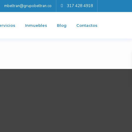
317 428 4918
mbeltran@grupobeltran.co
ervicios
Inmuebles
Blog
Contactos