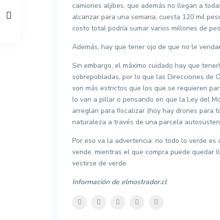
camiones aljibes, que además no llegan a toda
alcanzar para una semana, cuesta 120 mil pesos
costo total podría sumar varios millones de pe
Además, hay que tener ojo de que no le vendan 
Sin embargo, el máximo cuidado hay que tenerl
sobrepobladas, por lo que las Direcciones de O
son más estrictos que los que se requieren para
lo van a pillar o pensando en que la Ley del M
arreglan para fiscalizar (hoy hay drones para 
naturaleza a través de una parcela autosustent
Por eso va la advertencia: no todo lo verde e
vende, mientras el que compra puede quedar ll
vestirse de verde.
Información d
e elmostrador.cl