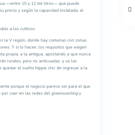
gua —entre 10 y 12 mil litros— que puede
u precio y según la capacidad instalada, el
iós a los cultivos.
 en la V región, donde hay comunas con zonas
nes. Y si lo hacen, los requisitos que exigen
enta propia, a la antigua, apostando a que nunca
án rurales, pero no anticuadas, y se las
e quedar el sueño hippie chic de regresar a la
mente porque el negocio parece ser para el que
 por caer en las redes del
greenwashing
y