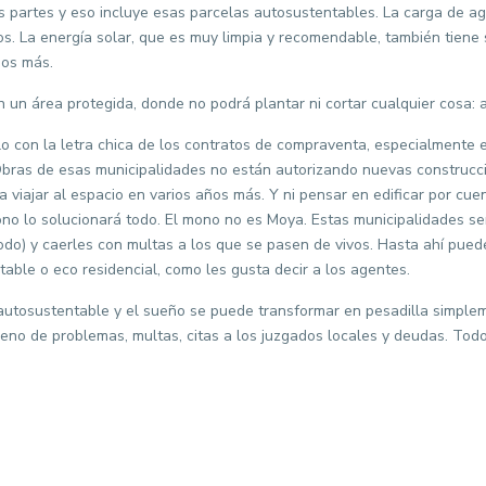
s partes y eso incluye esas parcelas autosustentables. La carga de a
. La energía solar, que es muy limpia y recomendable, también tiene s
sos más.
un área protegida, donde no podrá plantar ni cortar cualquier cosa: ad
o con la letra chica de los contratos de compraventa, especialmente
bras de esas municipalidades no están autorizando nuevas construccio
 viajar al espacio en varios años más. Y ni pensar en edificar por cu
ono lo solucionará todo. El mono no es Moya. Estas municipalidades ser
todo) y caerles con multas a los que se pasen de vivos. Hasta ahí pued
able o eco residencial, como les gusta decir a los agentes.
s autosustentable y el sueño se puede transformar en pesadilla simple
eno de problemas, multas, citas a los juzgados locales y deudas. Todo