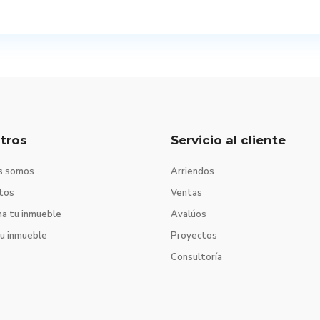
tros
Servicio al cliente
s somos
Arriendos
tos
Ventas
na tu inmueble
Avalúos
tu inmueble
Proyectos
Consultoría