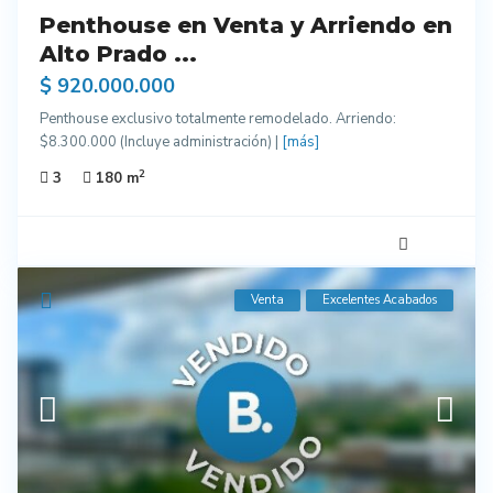
Penthouse en Venta y Arriendo en
Alto Prado ...
$ 920.000.000
Penthouse exclusivo totalmente remodelado. Arriendo:
$8.300.000 (Incluye administración) |
[más]
2
3
180 m
Venta
Excelentes Acabados