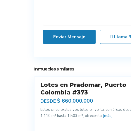
Llama
1
Inmuebles similares
Lotes en Pradomar, Puerto
Venta
Colombia #373
$ 660.000.000
DESDE
Estos cinco exclusivos lotes en venta, con áreas des
1.110 m² hasta 1.503 m², ofrecen la
[más]