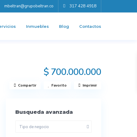
317 428 4918
mbeltran@grupobeltran.co
ervicios
Inmuebles
Blog
Contactos
$ 700.000.000
Compartir
Favorito
Imprimir
Busqueda avanzada
Tipo de negocio