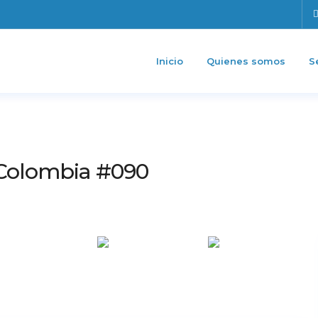
Inicio
Quienes somos
S
 Colombia #090