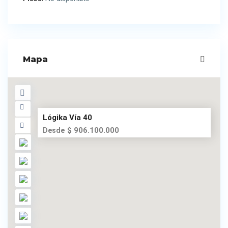
Mapa
Lógika Vía 40
$ 906.100.000
Desde