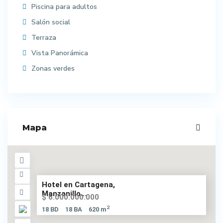
Piscina para adultos
Salón social
Terraza
Vista Panorámica
Zonas verdes
Mapa
Hotel en Cartagena,
Manzanillo...
$ 6.000.000.000
2
18 BD
18 BA
620 m