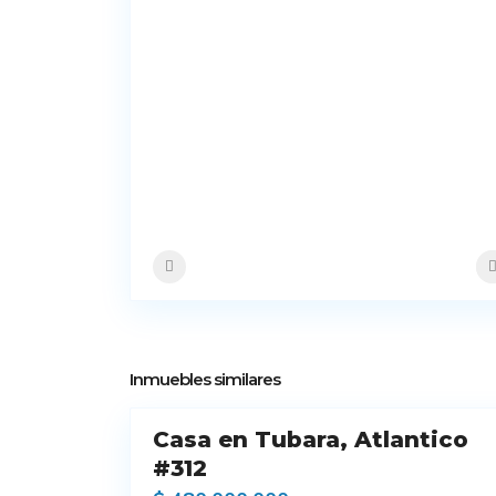
11
Inmuebles similares
Casa en Tubara, Atlantico
Venta
#312