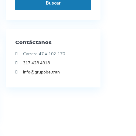
Buscar
Contáctanos
Carrera 47 # 102-170
317 428 4918
info@grupobeltran