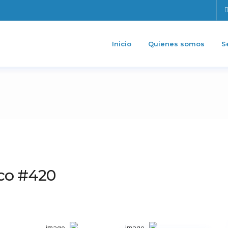
Inicio
Quienes somos
S
ico #420