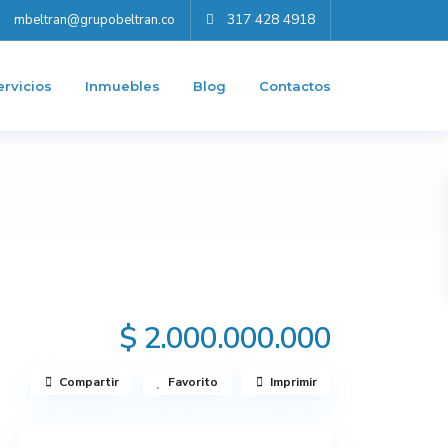
317 428 4918
mbeltran@grupobeltran.co
ervicios
Inmuebles
Blog
Contactos
$ 2.000.000.000
Compartir
Favorito
Imprimir