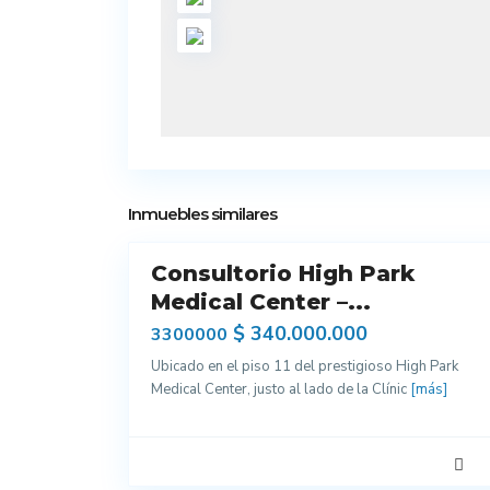
7
Inmuebles similares
Consultorio High Park
Arriendo
Excelentes
Medical Center –...
Acabados
$ 340.000.000
3300000
Para
Ubicado en el piso 11 del prestigioso High Park
Estrenar
Medical Center, justo al lado de la Clínic
[más]