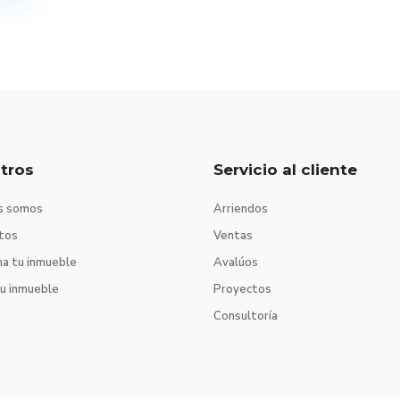
tros
Servicio al cliente
s somos
Arriendos
tos
Ventas
na tu inmueble
Avalúos
tu inmueble
Proyectos
Consultoría