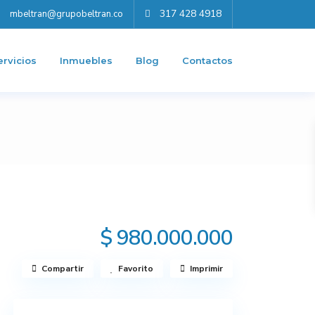
317 428 4918
mbeltran@grupobeltran.co
ervicios
Inmuebles
Blog
Contactos
$ 980.000.000
Compartir
Favorito
Imprimir