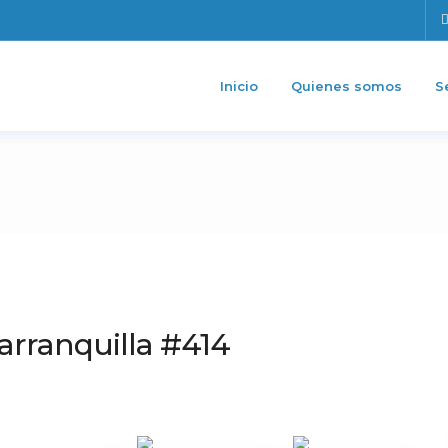
Inicio
Quienes somos
S
arranquilla #414