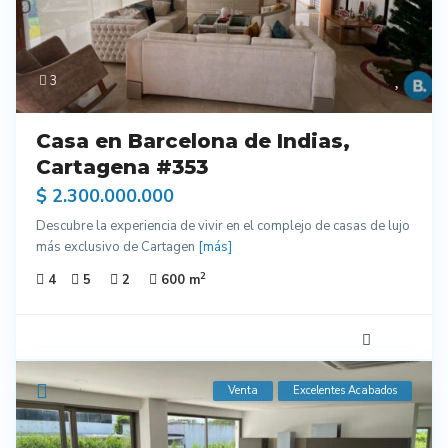
3
Casa en Barcelona de Indias,
Cartagena #353
$ 2.300.000.000
Descubre la experiencia de vivir en el complejo de casas de lujo
más exclusivo de Cartagen
[más]
2
4
5
2
600 m
Venta
Excelentes Acabados