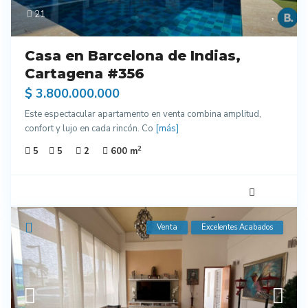
21
Casa en Barcelona de Indias,
Cartagena #356
$ 3.800.000.000
Este espectacular apartamento en venta combina amplitud,
confort y lujo en cada rincón. Co
[más]
2
5
5
2
600 m
Venta
Excelentes Acabados