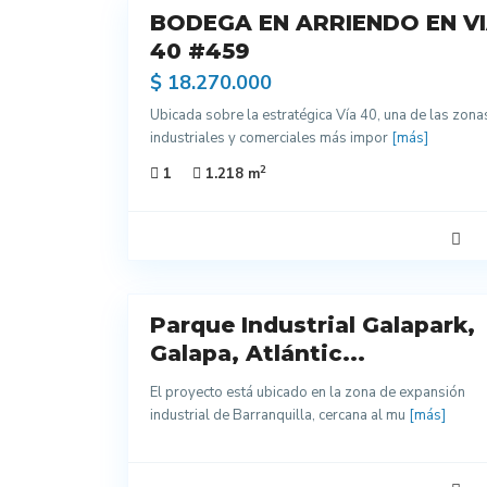
BODEGA EN ARRIENDO EN V
Arriendo
40 #459
$ 18.270.000
Ubicada sobre la estratégica Vía 40, una de las zona
industriales y comerciales más impor
[más]
2
1
1.218 m
5
Parque Industrial Galapark,
Arriendo
Galapa, Atlántic...
El proyecto está ubicado en la zona de expansión
industrial de Barranquilla, cercana al mu
[más]