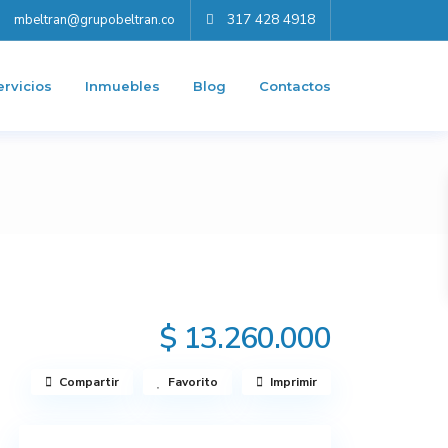
317 428 4918
mbeltran@grupobeltran.co
ervicios
Inmuebles
Blog
Contactos
$ 13.260.000
Compartir
Favorito
Imprimir