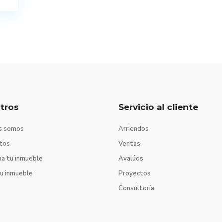
tros
Servicio al cliente
s somos
Arriendos
tos
Ventas
na tu inmueble
Avalúos
tu inmueble
Proyectos
Consultoría