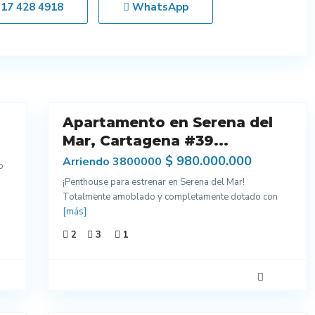
317 428 4918
WhatsApp
16
Apartamento en Serena del
Venta
Mar, Cartagena #39...
$ 980.000.000
Arriendo 3800000
o
¡Penthouse para estrenar en Serena del Mar!
Totalmente amoblado y completamente dotado con
[más]
2
3
1
7