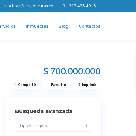
317 428 4918
mbeltran@grupobeltran.co
ervicios
Inmuebles
Blog
Contactos
$ 700.000.000
Compartir
Favorito
Imprimir
Busqueda avanzada
Tipo de negocio