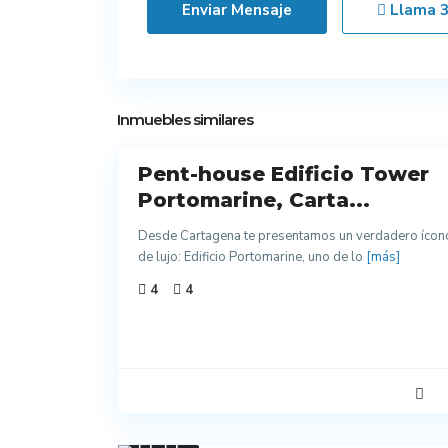
Llama
13
Inmuebles similares
Pent-house Edificio Tower
Venta
Excelentes
Portomarine, Carta...
Acabados
Desde Cartagena te presentamos un verdadero ícon
Nuevo
de lujo: Edificio Portomarine, uno de lo
[más]
4
4
Para
Estrenar
8