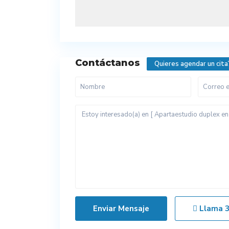
Contáctanos
Quieres agendar un cita
Llama