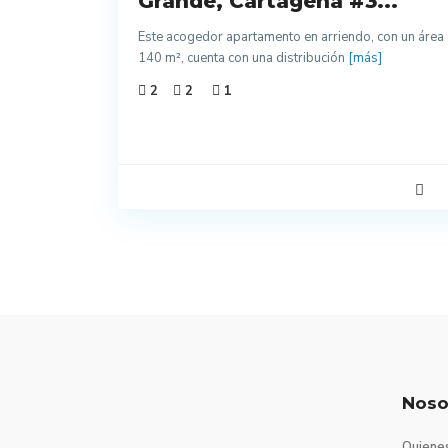
Grande, Cartagena #3...
Acabados
Este acogedor apartamento en arriendo, con un área
140 m², cuenta con una distribución
[más]
2
2
1
Noso
Quiene