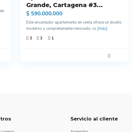
Grande, Cartagena #3...
Acabados
 de
$ 590.000.000
Este encantador apartamento en venta ofrece un diseño
moderno y completamente renovado, co
[más]
3
3
1
tros
Servicio al cliente
s somos
Arriendos