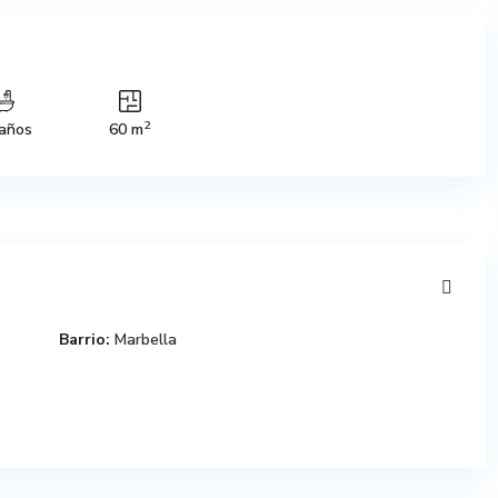
2
años
60 m
Barrio:
Marbella