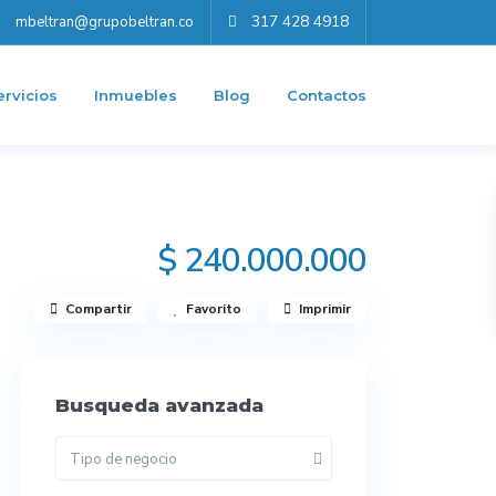
317 428 4918
mbeltran@grupobeltran.co
ervicios
Inmuebles
Blog
Contactos
$ 240.000.000
Compartir
Favorito
Imprimir
Busqueda avanzada
Tipo de negocio