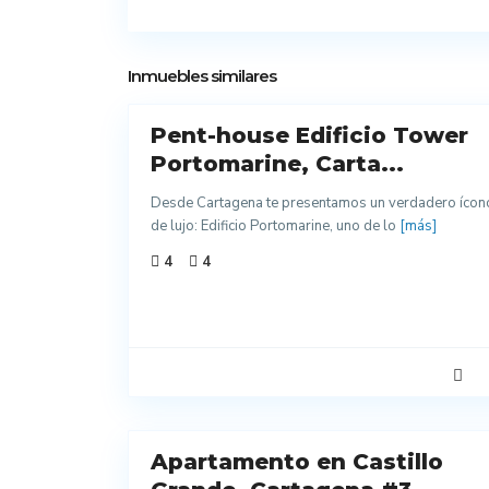
13
Inmuebles similares
Pent-house Edificio Tower
Venta
Excelentes
Portomarine, Carta...
Acabados
Desde Cartagena te presentamos un verdadero ícon
Nuevo
de lujo: Edificio Portomarine, uno de lo
[más]
4
4
Para
Estrenar
1
Apartamento en Castillo
Arriendo
Excelentes