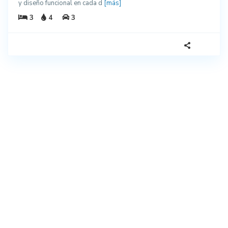
y diseño funcional en cada d
[más]
3
4
3