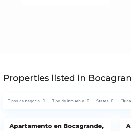
Properties listed in Bocagra
Tipos de negocio
Tipo de inmueble
States
Ciud
9
20
Apartamento en Bocagrande,
A
nta
Arriendo