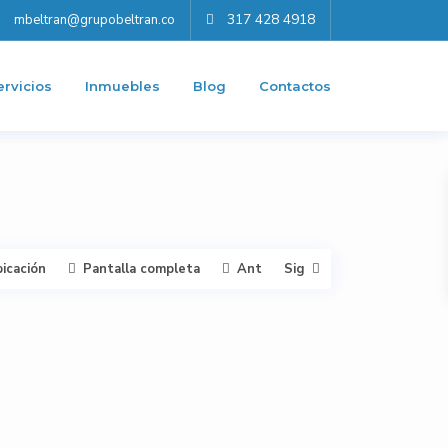
317 428 4918
mbeltran@grupobeltran.co
ervicios
Inmuebles
Blog
Contactos
bicación
Pantalla completa
Ant
Sig