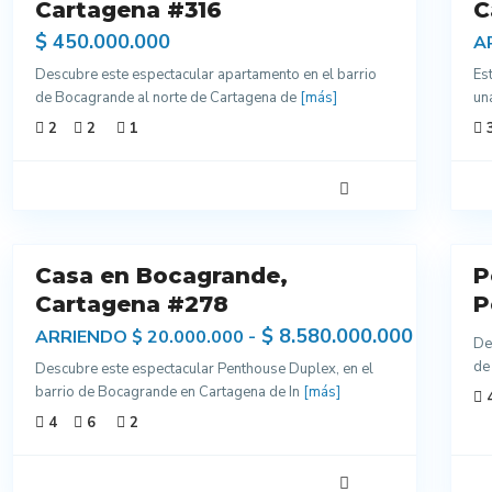
Cartagena #316
Excelentes
C
Acabados
$ 450.000.000
A
Descubre este espectacular apartamento en el barrio
Es
de Bocagrande al norte de Cartagena de
[más]
un
2
2
1
23
13
Casa en Bocagrande,
P
o
Venta
ntes
Cartagena #278
Excelentes
P
dos
Acabados
$ 8.580.000.000
ARRIENDO $ 20.000.000 -
De
Nuevo
de
Descubre este espectacular Penthouse Duplex, en el
barrio de Bocagrande en Cartagena de In
[más]
Para
4
6
2
Estrenar