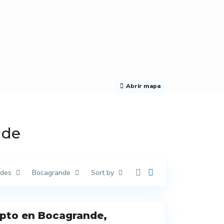
Abrir mapa
nde
ades
Bocagrande
Sort by
pto en Bocagrande,