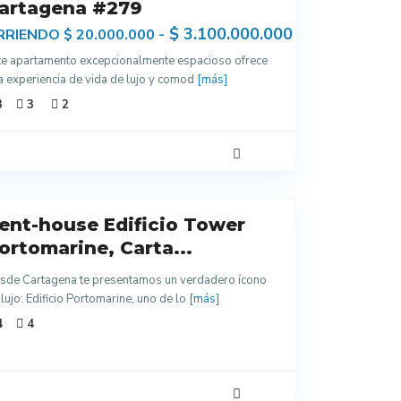
artagena #279
$ 3.100.000.000
RRIENDO $ 20.000.000 -
te apartamento excepcionalmente espacioso ofrece
a experiencia de vida de lujo y comod
[más]
3
3
2
ent-house Edificio Tower
ortomarine, Carta...
sde Cartagena te presentamos un verdadero ícono
 lujo: Edificio Portomarine, uno de lo
[más]
4
4