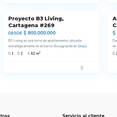
10
2
Proyecto B3 Living,
A
ctos
Venta
Cartagena #269
C
$ 800.000.000
$
DESDE
B3 Living es una torre de apartamentos ubicada
De
estratégicamente en el barrio Bocagrande en
[más]
en
2
1
2
62 m
tros
Servicio al cliente